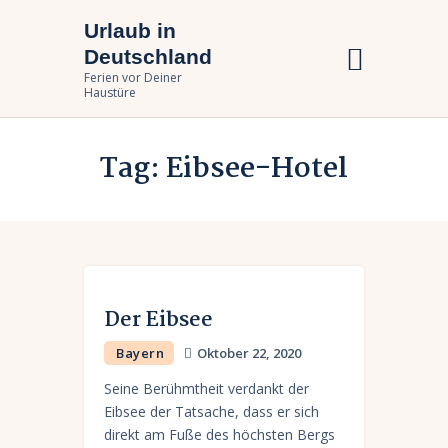
Urlaub in
Urlaub in Deutschland
Deutschland
Ferien vor Deiner Haustüre
Ferien vor Deiner
Haustüre
Urlaub zuhause
Tag: Eibsee-Hotel
Bundesländer
Urlaubsarten
Der Eibsee
Bayern
Oktober 22, 2020
Seine Berühmtheit verdankt der
Eibsee der Tatsache, dass er sich
direkt am Fuße des höchsten Bergs