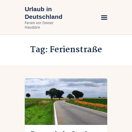
Urlaub in
Urlaub in Deutschland
Deutschland
Ferien vor Deiner Haustüre
Ferien vor Deiner
Haustüre
Urlaub zuhause
Tag: Ferienstraße
Bundesländer
Urlaubsarten