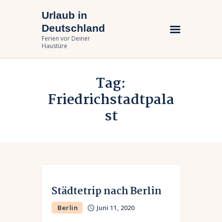
Urlaub in
Urlaub in Deutschland
Deutschland
Ferien vor Deiner Haustüre
Ferien vor Deiner
Haustüre
Urlaub zuhause
Tag:
Bundesländer
Friedrichstadtpala
Urlaubsarten
st
Städtetrip nach Berlin
Berlin
Juni 11, 2020