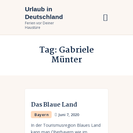
Urlaub in
Urlaub in Deutschland
Deutschland
Ferien vor Deiner Haustüre
Ferien vor Deiner
Haustüre
Urlaub zuhause
Tag: Gabriele
Bundesländer
Münter
Urlaubsarten
Das Blaue Land
Bayern
Juni 7, 2020
In der Tourismusregion Blaues Land
kann man Oberbayern wie im