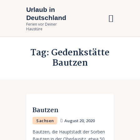
Urlaub in
Urlaub in Deutschland
Deutschland
Ferien vor Deiner Haustüre
Ferien vor Deiner
Haustüre
Urlaub zuhause
Tag: Gedenkstätte
Bundesländer
Bautzen
Urlaubsarten
Bautzen
Sachsen
August 20, 2020
Bautzen, die Hauptstadt der Sorben
Bautzen in der Oberlausitz, etwa 50