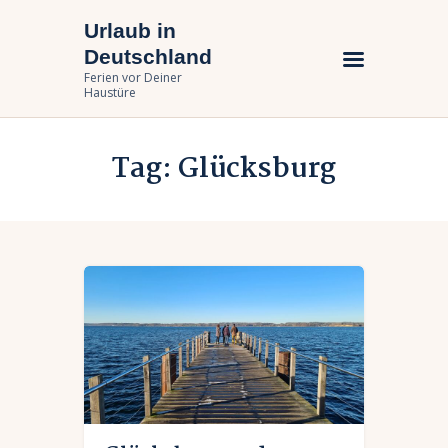
Urlaub in
Urlaub in Deutschland
Deutschland
Ferien vor Deiner Haustüre
Ferien vor Deiner
Haustüre
Urlaub zuhause
Tag: Glücksburg
Bundesländer
Urlaubsarten