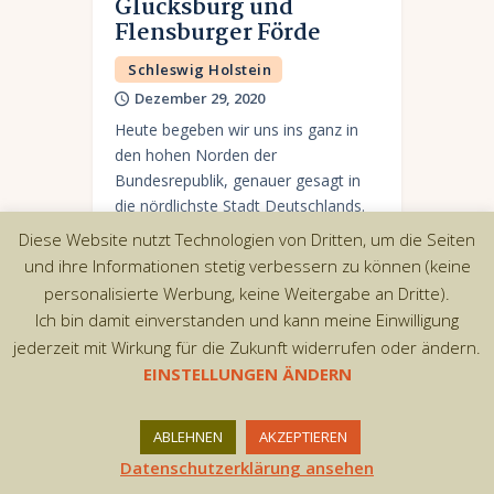
Glücksburg und
Flensburger Förde
Schleswig Holstein
Dezember 29, 2020
Heute begeben wir uns ins ganz in
den hohen Norden der
Bundesrepublik, genauer gesagt in
die nördlichste Stadt Deutschlands.
Glücksburg liegt nahe der Stadt
Diese Website nutzt Technologien von Dritten, um die Seiten
Flensburg auf der Halbinsel Angeln
und ihre Informationen stetig verbessern zu können (keine
direkt…
personalisierte Werbung, keine Weitergabe an Dritte).
Ich bin damit einverstanden und kann meine Einwilligung
jederzeit mit Wirkung für die Zukunft widerrufen oder ändern.
EINSTELLUNGEN ÄNDERN
Copyright © 2026 by AxiomThemes. All rights
reserved.
ABLEHNEN
AKZEPTIEREN
Datenschutzerklärung ansehen