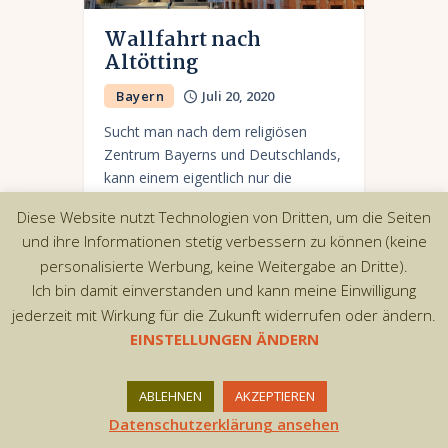
Wallfahrt nach
Altötting
Bayern
Juli 20, 2020
Sucht man nach dem religiösen
Zentrum Bayerns und Deutschlands,
kann einem eigentlich nur die
oberbayerische Stadt Altötting in den
Diese Website nutzt Technologien von Dritten, um die Seiten
Sinn kommen. Die Stadt ist ein
und ihre Informationen stetig verbessern zu können (keine
bekannter Wallfahrtsort, die jährlich
personalisierte Werbung, keine Weitergabe an Dritte).
von…
Ich bin damit einverstanden und kann meine Einwilligung
jederzeit mit Wirkung für die Zukunft widerrufen oder ändern.
EINSTELLUNGEN ÄNDERN
Copyright © 2026 by AxiomThemes. All rights
ABLEHNEN
AKZEPTIEREN
reserved.
Datenschutzerklärung ansehen