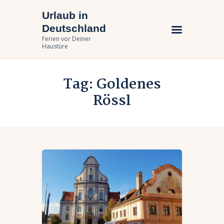
Urlaub in
Urlaub in Deutschland
Deutschland
Ferien vor Deiner Haustüre
Ferien vor Deiner
Haustüre
Urlaub zuhause
Tag: Goldenes
Bundesländer
Rössl
Urlaubsarten