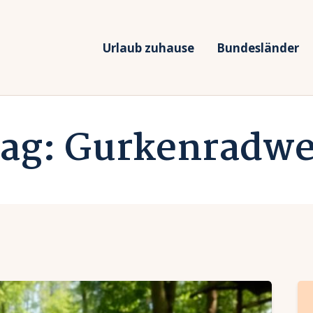
rlaub zuhause
undesländer
Urlaub zuhause
Bundesländer
Urlaub in Deutschland
rlaubsarten
Ferien vor Deiner Haustüre
ag: Gurkenradw