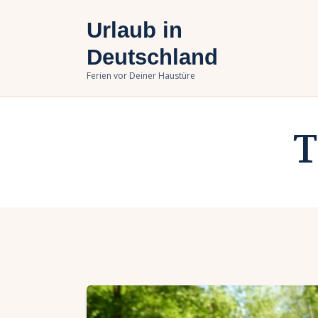
U
Urlaub in
B
Deutschland
Ferien vor Deiner Haustüre
U
T