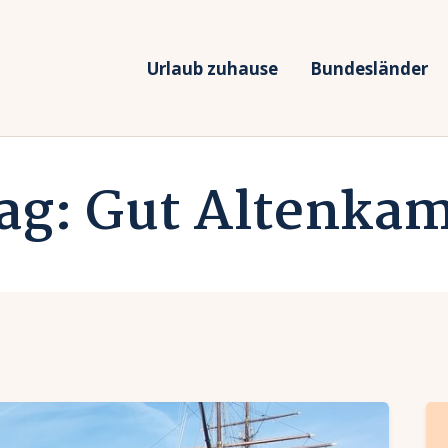
rlaub zuhause
undesländer
Urlaub zuhause
Bundesländer
Urlaub in Deutschland
rlaubsarten
Ferien vor Deiner Haustüre
ag: Gut Altenka