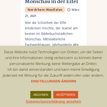
Monschau in der Eifel
Nordrhein-Westfalen
März
21, 2021
Wer die Schönheit der Eifel
entdecken möchte, der startet am
besten im Bilderbuchstädtchen
Monschau. Mittelalterliche
Fachwerkhäuser, Jahrhunderte alte
Handwerkstraditionen, Kunst und
Diese Website nutzt Technologien von Dritten, um die Seiten
Kultur, eine tolle Gastronomieszene
und ihre Informationen stetig verbessern zu können (keine
und einzigartige Shopping-Erlebnisse.
personalisierte Werbung, keine Weitergabe an Dritte).
Ich bin damit einverstanden und kann meine Einwilligung
jederzeit mit Wirkung für die Zukunft widerrufen oder ändern.
EINSTELLUNGEN ÄNDERN
Copyright © 2026 by AxiomThemes. All rights
reserved.
ABLEHNEN
AKZEPTIEREN
Datenschutzerklärung ansehen