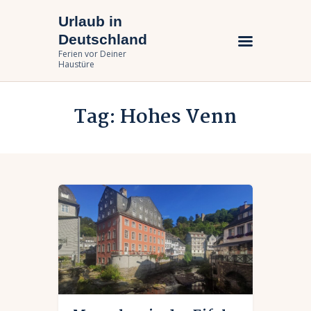
Urlaub in
Urlaub in Deutschland
Deutschland
Ferien vor Deiner Haustüre
Ferien vor Deiner
Haustüre
Urlaub zuhause
Tag: Hohes Venn
Bundesländer
Urlaubsarten