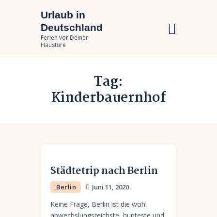
Urlaub in
Urlaub in Deutschland
Deutschland
Ferien vor Deiner Haustüre
Ferien vor Deiner
Haustüre
Urlaub zuhause
Tag:
Bundesländer
Kinderbauernhof
Urlaubsarten
Städtetrip nach Berlin
Berlin
Juni 11, 2020
Keine Frage, Berlin ist die wohl
abwechslungsreichste, bunteste und