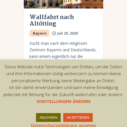
Wallfahrt nach
Altötting
Bayern
Juli 20, 2020
Sucht man nach dem religiösen
Zentrum Bayerns und Deutschlands,
kann einem eigentlich nur die
oberbayerische Stadt Altötting in den
Diese Website nutzt Technologien von Dritten, um die Seiten
Sinn kommen. Die Stadt ist ein
und ihre Informationen stetig verbessern zu können (keine
bekannter Wallfahrtsort, die jährlich
personalisierte Werbung, keine Weitergabe an Dritte).
von…
Ich bin damit einverstanden und kann meine Einwilligung
jederzeit mit Wirkung für die Zukunft widerrufen oder ändern.
EINSTELLUNGEN ÄNDERN
Copyright © 2026 by AxiomThemes. All rights
ABLEHNEN
AKZEPTIEREN
reserved.
Datenschutzerklärung ansehen