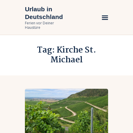
Urlaub in
Urlaub in Deutschland
Deutschland
Ferien vor Deiner Haustüre
Ferien vor Deiner
Haustüre
Urlaub zuhause
Tag: Kirche St.
Bundesländer
Michael
Urlaubsarten