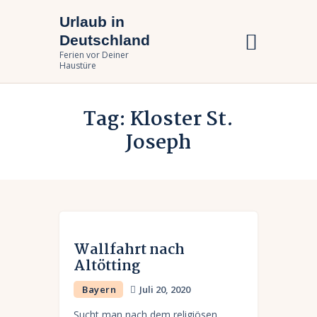
Urlaub in
Urlaub in Deutschland
Deutschland
Ferien vor Deiner Haustüre
Ferien vor Deiner
Haustüre
Urlaub zuhause
Tag: Kloster St.
Bundesländer
Joseph
Urlaubsarten
Wallfahrt nach
Altötting
Bayern
Juli 20, 2020
Sucht man nach dem religiösen