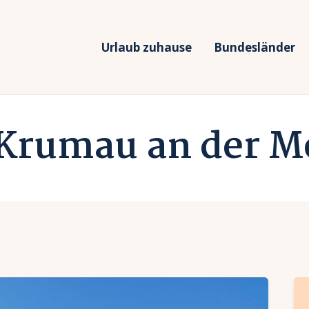
rlaub zuhause
undesländer
Urlaub zuhause
Bundesländer
Urlaub in Deutschland
rlaubsarten
Ferien vor Deiner Haustüre
 Krumau an der M