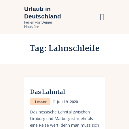
Urlaub in
Urlaub in Deutschland
Deutschland
Ferien vor Deiner Haustüre
Ferien vor Deiner
Haustüre
Urlaub zuhause
Tag: Lahnschleife
Bundesländer
Urlaubsarten
Das Lahntal
Hessen
Juli 19, 2020
Das hessische Lahntal zwischen
Limburg und Marburg ist mehr als
eine Reise wert, denn man muss sich