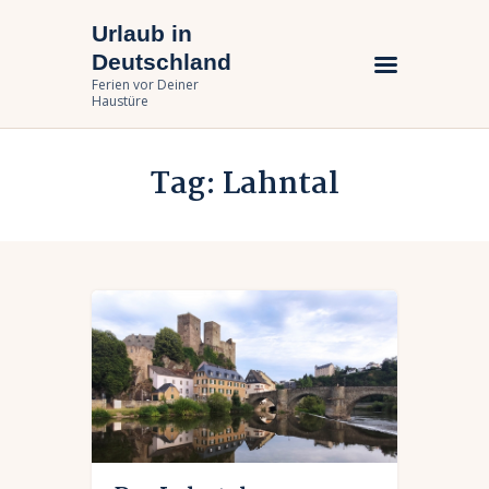
Urlaub in
Urlaub in Deutschland
Deutschland
Ferien vor Deiner Haustüre
Ferien vor Deiner
Haustüre
Urlaub zuhause
Tag: Lahntal
Bundesländer
Urlaubsarten