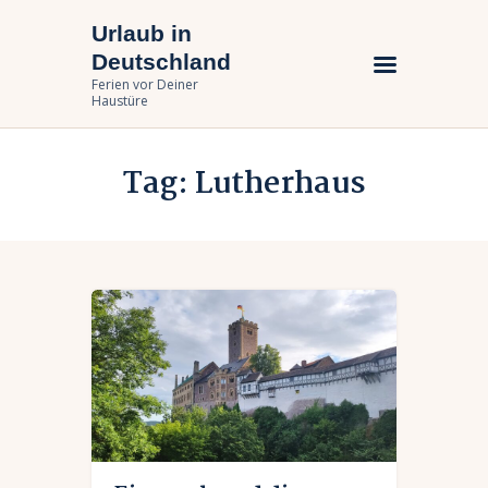
Urlaub in
Urlaub in Deutschland
Deutschland
Ferien vor Deiner Haustüre
Ferien vor Deiner
Haustüre
Urlaub zuhause
Tag: Lutherhaus
Bundesländer
Urlaubsarten