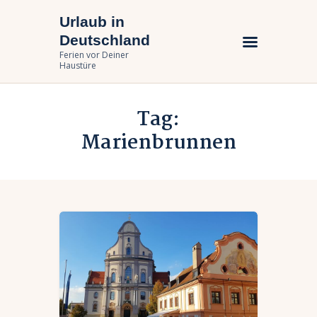
Urlaub in
Urlaub in Deutschland
Deutschland
Ferien vor Deiner Haustüre
Ferien vor Deiner
Haustüre
Urlaub zuhause
Tag:
Bundesländer
Marienbrunnen
Urlaubsarten