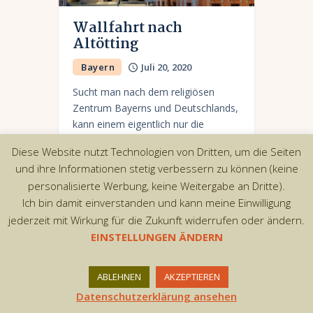
Wallfahrt nach
Altötting
Bayern
Juli 20, 2020
Sucht man nach dem religiösen
Zentrum Bayerns und Deutschlands,
kann einem eigentlich nur die
oberbayerische Stadt Altötting in den
Diese Website nutzt Technologien von Dritten, um die Seiten
Sinn kommen. Die Stadt ist ein
und ihre Informationen stetig verbessern zu können (keine
bekannter Wallfahrtsort, die jährlich
personalisierte Werbung, keine Weitergabe an Dritte).
von…
Ich bin damit einverstanden und kann meine Einwilligung
jederzeit mit Wirkung für die Zukunft widerrufen oder ändern.
EINSTELLUNGEN ÄNDERN
Copyright © 2026 by AxiomThemes. All rights
ABLEHNEN
AKZEPTIEREN
reserved.
Datenschutzerklärung ansehen