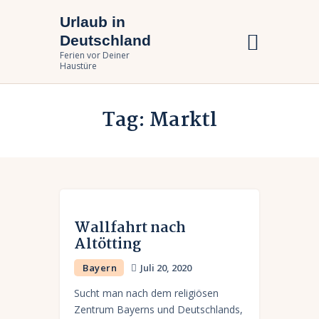
Urlaub in
Urlaub in Deutschland
Deutschland
Ferien vor Deiner Haustüre
Ferien vor Deiner
Haustüre
Urlaub zuhause
Tag: Marktl
Bundesländer
Urlaubsarten
Wallfahrt nach
Altötting
Bayern
Juli 20, 2020
Sucht man nach dem religiösen
Zentrum Bayerns und Deutschlands,