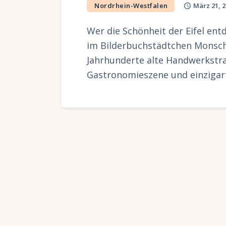
Nordrhein-Westfalen
März 21, 2
Wer die Schönheit der Eifel en
im Bilderbuchstädtchen Monscha
Jahrhunderte alte Handwerkstrad
Gastronomieszene und einzigart