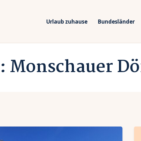
rlaub zuhause
undesländer
Urlaub zuhause
Bundesländer
Urlaub in Deutschland
rlaubsarten
Ferien vor Deiner Haustüre
: Monschauer Dö