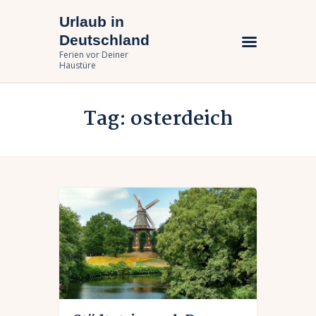
Urlaub in
Urlaub in Deutschland
Deutschland
Ferien vor Deiner Haustüre
Ferien vor Deiner
Haustüre
Urlaub zuhause
Tag: osterdeich
Bundesländer
Urlaubsarten