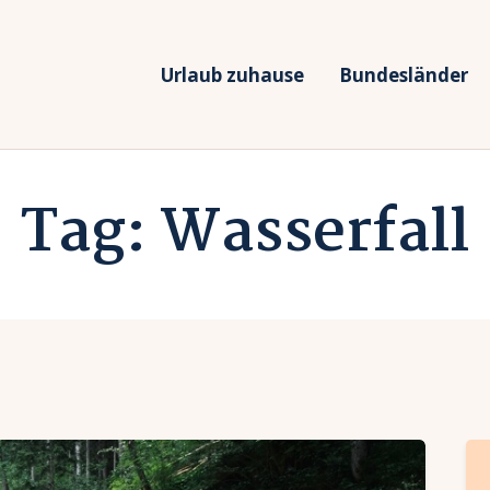
rlaub zuhause
undesländer
Urlaub zuhause
Bundesländer
Urlaub in Deutschland
rlaubsarten
Ferien vor Deiner Haustüre
Tag: Wasserfall