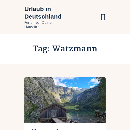
Urlaub in
Urlaub in Deutschland
Deutschland
Ferien vor Deiner Haustüre
Ferien vor Deiner
Haustüre
Urlaub zuhause
Tag: Watzmann
Bundesländer
Urlaubsarten