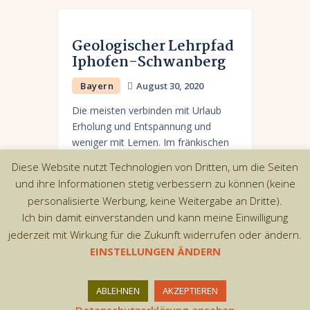
Geologischer Lehrpfad
Iphofen-Schwanberg
Bayern
August 30, 2020
Die meisten verbinden mit Urlaub
Erholung und Entspannung und
weniger mit Lernen. Im fränkischen
Iphofen kann man beides verbinden.
Diese Website nutzt Technologien von Dritten, um die Seiten
Der geo-ökologische Lehrpfad am
und ihre Informationen stetig verbessern zu können (keine
Schwanberg lädt nicht nur zu einer
personalisierte Werbung, keine Weitergabe an Dritte).
herrlichen…
Ich bin damit einverstanden und kann meine Einwilligung
jederzeit mit Wirkung für die Zukunft widerrufen oder ändern.
EINSTELLUNGEN ÄNDERN
Copyright © 2026 by AxiomThemes. All rights
ABLEHNEN
AKZEPTIEREN
reserved.