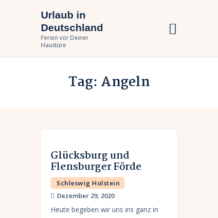
Urlaub in
Urlaub in Deutschland
Deutschland
Ferien vor Deiner Haustüre
Ferien vor Deiner
Haustüre
Urlaub zuhause
Tag: Angeln
Bundesländer
Urlaubsarten
Glücksburg und
Flensburger Förde
Schleswig Holstein
Dezember 29, 2020
Heute begeben wir uns ins ganz in