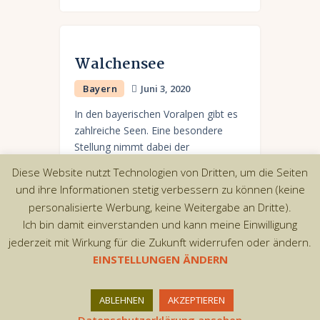
Walchensee
Bayern
Juni 3, 2020
In den bayerischen Voralpen gibt es
zahlreiche Seen. Eine besondere
Stellung nimmt dabei der
Walchensee ein, der wegen seiner
Diese Website nutzt Technologien von Dritten, um die Seiten
türkisblauen Farbe den Beinamen
und ihre Informationen stetig verbessern zu können (keine
„Bayerische Karibik“ trägt. Mit 190 m
personalisierte Werbung, keine Weitergabe an Dritte).
Tiefe…
Ich bin damit einverstanden und kann meine Einwilligung
jederzeit mit Wirkung für die Zukunft widerrufen oder ändern.
EINSTELLUNGEN ÄNDERN
Copyright © 2026 by AxiomThemes. All rights
ABLEHNEN
AKZEPTIEREN
reserved.