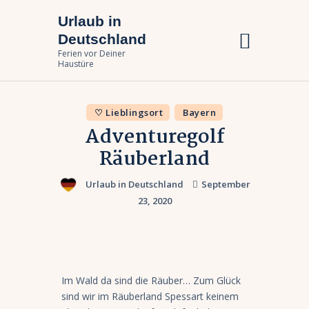
Urlaub in
Urlaub in Deutschland
Deutschland
Ferien vor Deiner Haustüre
Ferien vor Deiner
Haustüre
Urlaub zuhause
♡ Lieblingsort
Bayern
Bundesländer
Adventuregolf
Urlaubsarten
Räuberland
Urlaub in Deutschland
September
23, 2020
Im Wald da sind die Räuber… Zum Glück
sind wir im Räuberland Spessart keinem