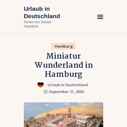
Urlaub in
Urlaub in Deutschland
Deutschland
Ferien vor Deiner Haustüre
Ferien vor Deiner
Haustüre
Urlaub zuhause
Bundesländer
Hamburg
Miniatur
Urlaubsarten
Wunderland in
Hamburg
Urlaub in Deutschland
September 21, 2020