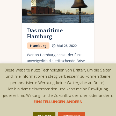
Das maritime
Hamburg
Hamburg
Mai 28, 2020
Wer an Hamburg denkt, der fühlt
unweigerlich die erfrischende Brise
und hat vor allem jede Menge
Diese Website nutzt Technologien von Dritten, um die Seiten
Wasser vor Augen. Obwohl Hamburg
und ihre Informationen stetig verbessern zu können (keine
streng genommen nicht wirklich am
personalisierte Werbung, keine Weitergabe an Dritte).
Meer, sondern an…
Ich bin damit einverstanden und kann meine Einwilligung
jederzeit mit Wirkung für die Zukunft widerrufen oder ändern.
EINSTELLUNGEN ÄNDERN
Copyright © 2026 by AxiomThemes. All rights