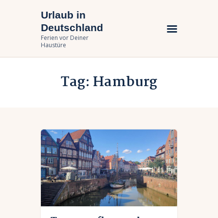
Urlaub in
Urlaub in Deutschland
Deutschland
Ferien vor Deiner Haustüre
Ferien vor Deiner
Haustüre
Urlaub zuhause
Tag: Hamburg
Bundesländer
Urlaubsarten