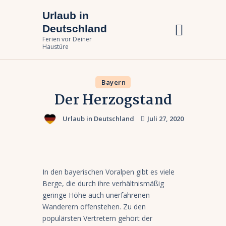
Urlaub in
Urlaub in Deutschland
Deutschland
Ferien vor Deiner Haustüre
Ferien vor Deiner
Haustüre
Urlaub zuhause
Bayern
Bundesländer
Der Herzogstand
Urlaubsarten
Urlaub in Deutschland
Juli 27, 2020
In den bayerischen Voralpen gibt es viele
Berge, die durch ihre verhältnismäßig
geringe Höhe auch unerfahrenen
Wanderern offenstehen. Zu den
populärsten Vertretern gehört der