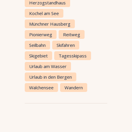
Herzogstandhaus
Kochel am See
Münchner Hausberg
Pionierweg
Reitweg
Seilbahn
Skifahren
Skigebiet
Tagesskipass
Urlaub am Wasser
Urlaub in den Bergen
Walchensee
Wandern
Beitrags-
Navigation