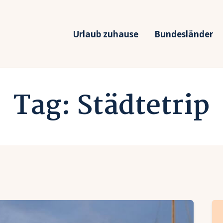
rlaub zuhause
undesländer
Urlaub zuhause
Bundesländer
Urlaub in Deutschland
rlaubsarten
Ferien vor Deiner Haustüre
Tag: Städtetrip